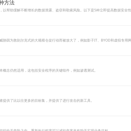
种方法
，以帮助缓解不断增长的数据泄露、盗窃和勒索风险。以下是5种立即提高数据安全
威胁因为敦刻尔克式的大规模仓促行动而被放大了，例如影子IT、BYOD和虚拟专用
本概念仍然适用，这包括安全程序的关键组件，例如渗透测试。
者提供了比以往更多的目标集，并提供了进行攻击的新工具。
组织处于危险之中。重新执行程序可以减轻危害并有助于实现业务目标。