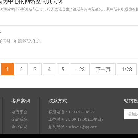
民为中心的网络空间共同体
联网技术的不断更新与进步，给人类社会生产生活带来深刻变化，其中既有机遇也有
奔
的同时，加强隐私的保护。
1
2
3
4
5
...28
下一页
1/28
客户案例
联系方式
站内搜
电商平台
客服电话：159-6020-8552
金融系统
工作时间：9:00-18:00 (工作日)
企业官网
意见建议：safewos@qq.com