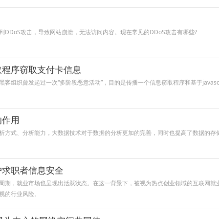
DDoS攻击，导致网站崩溃，无法访问内容。现在常见的DDoS攻击有哪些?
窃取程序窃取支付卡信息
组织曾发起过一次“多阶段恶意活动”，目的是传播一个信息窃取程序和基于javascr
的作用
析方式、分析能力，大数据技术对于数据的分析更加的完善，同时也提高了数据的存
护求职者信息安全
周期，就业市场也呈现出活跃状态。在这一背景下，被视为热点创业领域的互联网就
视的行业风险。