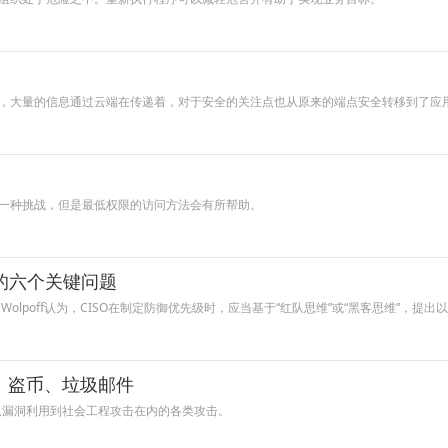
，大量的信息通过云端在传递着，对于安全的关注点也从原来的端点安全转移到了应
一种挑战，但是最低权限的访问方法会有所帮助。
级的六个关键问题
 Wolpoff认为，CISO在制定防御优先级时，应当基于“红队思维”或“黑客思维”，提
露、盗币、垃圾邮件
从漏洞利用到社会工程攻击在内的各类攻击。