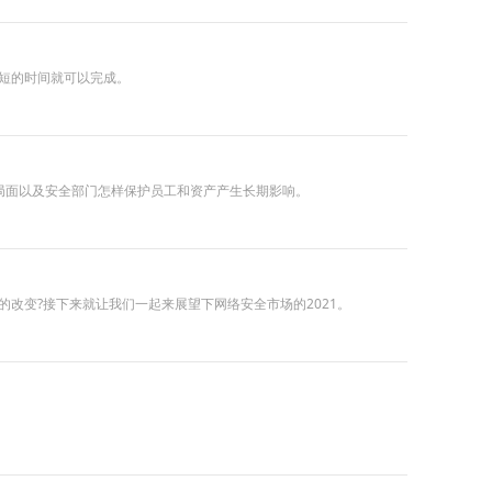
很短的时间就可以完成。
胁局面以及安全部门怎样保护员工和资产产生长期影响。
改变?接下来就让我们一起来展望下网络安全市场的2021。