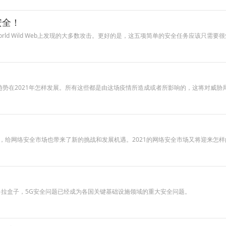
安全！
ld Wild Web上发现的大多数攻击。更好的是，这五项简单的安全任务应该只需要
趋势在2021年怎样发展。所有这些都是由这场疫情所造成或者所影响的，这将对威
给网络安全市场也带来了新的挑战和发展机遇。2021的网络安全市场又将迎来怎样的
多拉盒子，5G安全问题已经成为各国关键基础设施领域的重大安全问题。