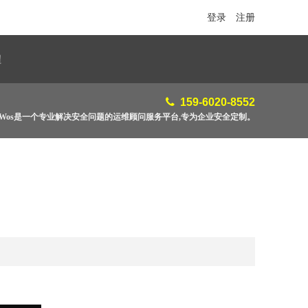
登录
注册
程
159-6020-8552
feWos是一个专业解决安全问题的运维顾问服务平台,专为企业安全定制。