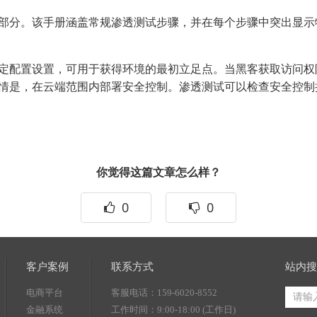
部分。该手册涵盖常规渗透测试步骤，并在每个步骤中突出显示
定配置设置，可用于获得环境的最初立足点。当黑客获取访问权
情是，在云端范围内部署安全控制。渗透测试可以检查安全控制
你觉得这篇文章怎么样？
0
0
客户案例
联系方式
站内搜
电商平台
客服电话：159-6020-8552
金融系统
工作时间：9:00-18:00 (工作日)