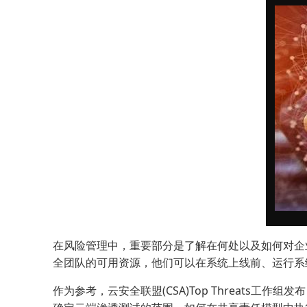
在风险管理中，重要部分是了解在何处以及如何对企
全团队的可用资源，他们可以在系统上线前、运行系
作为参考，云安全联盟(CSA)Top Threat