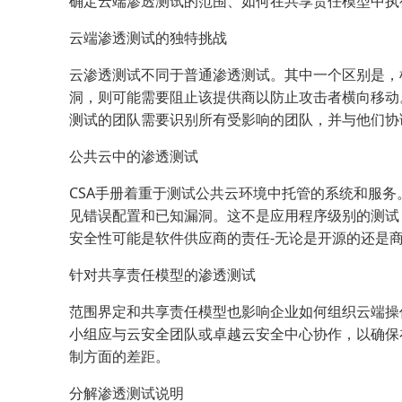
确定云端渗透测试的范围、如何在共享责任模型中执
云端渗透测试的独特挑战
云渗透测试不同于普通渗透测试。其中一个区别是，
洞，则可能需要阻止该提供商以防止攻击者横向移动
测试的团队需要识别所有受影响的团队，并与他们协
公共云中的渗透测试
CSA手册着重于测试公共云环境中托管的系统和服务
见错误配置和已知漏洞。这不是应用程序级别的测试，
安全性可能是软件供应商的责任-无论是开源的还是商
针对共享责任模型的渗透测试
范围界定和共享责任模型也影响企业如何组织云端操
小组应与云安全团队或卓越云安全中心协作，以确保
制方面的差距。
分解渗透测试说明