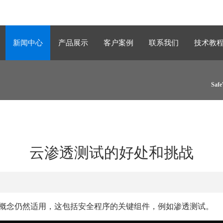
新闻中心
产品展示
客户案例
联系我们
技术教
Sa
云渗透测试的好处和挑战
概念仍然适用，这包括安全程序的关键组件，例如渗透测试。