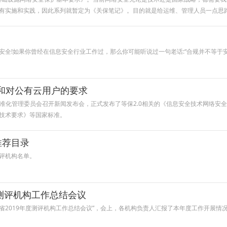
有实施和实践，因此系列就暂定为《关保笔记》。目的就是给运维、管理人员一点思
!如果你曾经在信息安全行业工作过，那么你可能听说过一句老话:“合规并不等于安全! !
化和对公有云用户的要求
家标准化管理委员会召开新闻发布会，正式发布了等保2.0相关的《信息安全技术网络
技术要求》等国家标准。
推荐目录
评机构名单。
度测评机构工作总结会议
了“辽宁省2019年度测评机构工作总结会议”，会上，各机构负责人汇报了本年度工作开