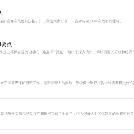
界
保护测评高风险判定指引》，我给大家分享一下我对等保2.0中高危项的理解。
和要点
企业等保合规的“痛点”、“难点”和“要点”，给出了深入浅出，简明扼要的分析和建议
么来开展等级保护测评工作，需要哪些人员参与，等级保护测评报告最终需要提交什么
今年，网络安全等级保护制度在我国已实施了十多年，但大部分人对等保制度的理解还只