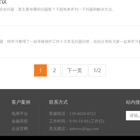
建议
安全问题，那主要有哪些问题呢？下面简单罗列一下问题和解决方法。
到问题，特学习整理了一份等级保护工作十大常见问题问答，在此分享给大家一起来学习
1
2
下一页
1/2
客户案例
联系方式
站内搜
电商平台
客服电话：159-6020-8552
金融系统
工作时间：9:00-18:00 (工作日)
企业官网
意见建议：safewos@qq.com