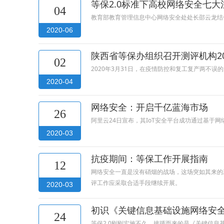
等保2.0标准下高校网络安全七大
04
教育部教育管理信息中心网络安全处处长邵云龙结
2020-06
陕西省等保办组织召开测评机构2
02
2020年3月31日，在疫情防控和复工复产两不
2020-04
网络安全：开启千亿蓝海市场
26
阿里云24日宣布，其IoT安全平台成功通过基于
2020-03
抗疫期间：等保工作开展指南
12
网络安全一直是没有硝烟的战场，这场突如其来的
评工作应采取合适手段继续开展。
2020-03
初识《关键信息基础设施网络安
24
等保2.0刚刚实施不久，接踵而来的是《关键信