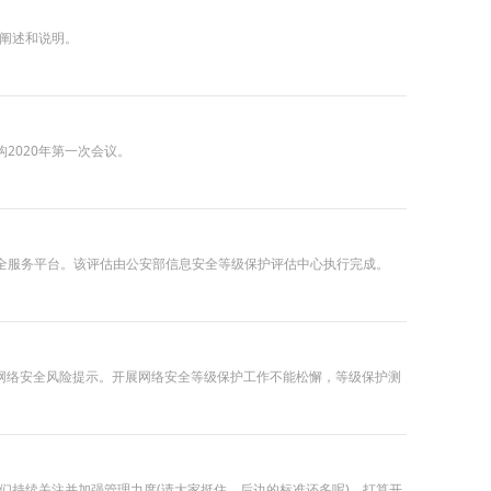
了阐述和说明。
2020年第一次会议。
安全服务平台。该评估由公安部信息安全等级保护评估中心执行完成。
网络安全风险提示。开展网络安全等级保护工作不能松懈，等级保护测
们持续关注并加强管理力度(请大家挺住，后边的标准还多呢)。打算开