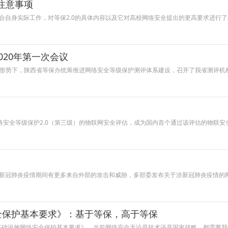
注意事项
合自身实际工作，对等保2.0的具体内容以及它对高校网络安全提出的更高要求进行
020年第一次会议
误的形势下，陕西省等保办统筹推进网络安全等级保护测评体系建设，召开了我省测评机构
网络安全等级保护2.0（第三级）的物联网安全评估，成为国内首个通过该评估的物联
新冠肺炎疫情期间有更多来自外部的攻击和威胁，多部委发布关于涉新冠肺炎疫情的
全保护基本要求》：基于等保，高于等保
息基础设施网络安全保护基本要求》。当前网络安全无论是技术还是国家战略，都需要我